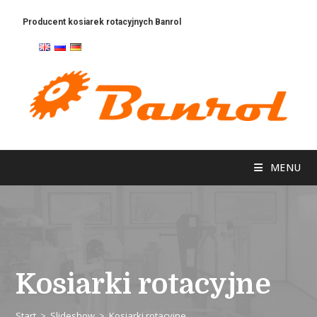
Producent kosiarek rotacyjnych Banrol
Mechanika maszyn rolniczych
MENU
Kosiarki rotacyjne
Start
>
Slideshow
>
Kosiarki rotacyjne