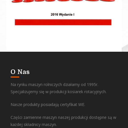
O Nas
Na rynku maszyn rolniczych działamy od 1995r.
Specjalizujemy się w produkcji kosiarek rotacyjnych.
Nasze produkty posiadają certyfikat WE.
Części zamienne maszyn naszej produkcji dostępne są w
każdej składnicy maszyn.