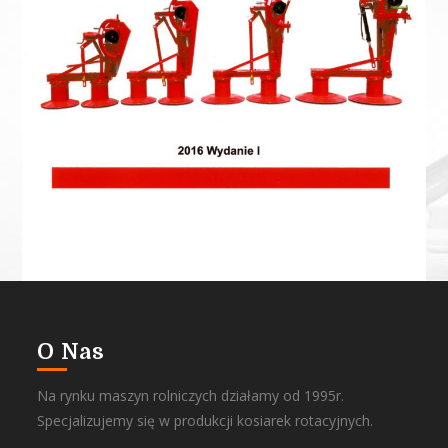
O Nas
Na rynku maszyn rolniczych działamy od 1995r.
Specjalizujemy się w produkcji kosiarek rotacyjnych.