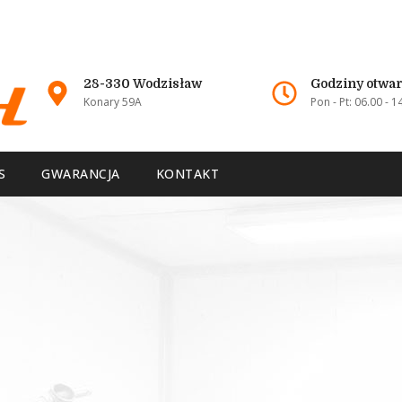
28-330 Wodzisław
Godziny otwar
Konary 59A
Pon - Pt: 06.00 - 1
S
GWARANCJA
KONTAKT