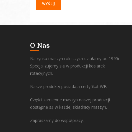
O Nas
Na rynku maszyn rolniczych działamy od 1995r.
Specjalizujemy się w produkcji kosiarek
rotacyjnych.
Nasze produkty posiadają certyfikat WE.
Części zamienne maszyn naszej produkcji
dostępne są w każdej składnicy maszyn.
Zapraszamy do współpracy.