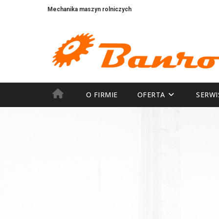
Producent kosiarek rotacyjnych Banrol
Mechanika maszyn rolniczych
O FIRMIE
OFERTA
SERWI