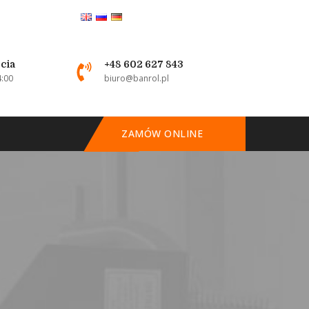
cia
+48 602 627 843
4:00
biuro@banrol.pl
ZAMÓW ONLINE