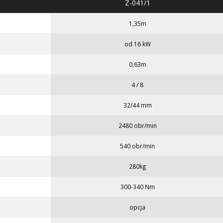
Z-041/1
1,35m
od 16 kW
0,63m
4 / 8
32/44 mm
2480 obr/min
540 obr/min
280kg
300-340 Nm
opcja