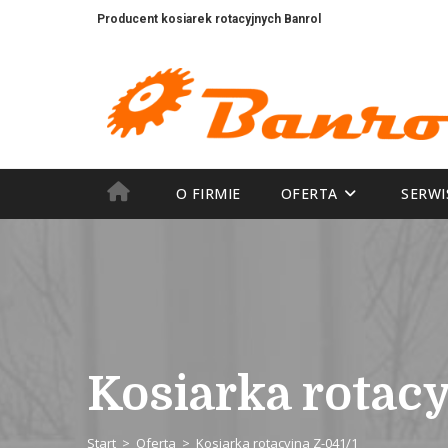
Producent kosiarek rotacyjnych Banrol
Mechanika maszyn rolniczych
O FIRMIE
OFERTA
SERWI
Kosiarka rotacy
Start
>
Oferta
>
Kosiarka rotacyjna Z-041/1