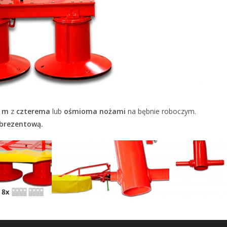
5 m
z
czterema
lub
ośmioma nożami
na bębnie roboczym.
brezentową.