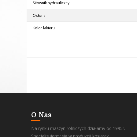
Siłownik hydrauliczny
Osłona
Kolor lakieru
O Nas
Na rynku maszyn rolniczych działamy od 1995r.
Specjalizujemy się w produkcji kosiarek