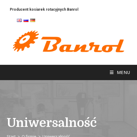
Producent kosiarek rotacyjnych Banrol
Mechanika maszyn rolniczych
MENU
Uniwersalność
Start
>
O firmie
>
Uniwersalność