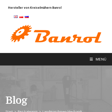
Hersteller von Kreiselmähern Banrol
Landmaschinen Mechanik
MENÜ
Blog
Start
>
Bez kategorii
>
Landmaschinen Mechanik