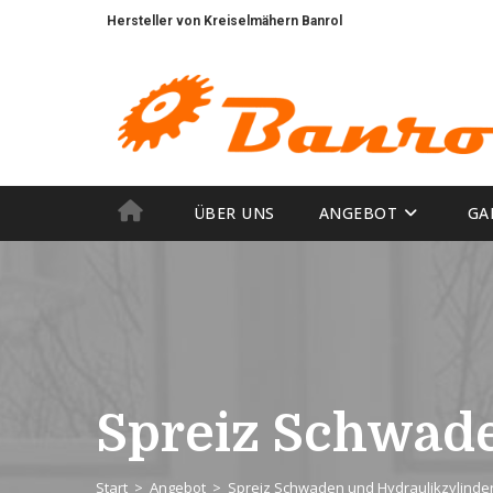
Hersteller von Kreiselmähern Banrol
Landmaschinen Mechanik
ÜBER UNS
ANGEBOT
GA
Spreiz Schwade
Start
>
Angebot
>
Spreiz Schwaden und Hydraulikzylinde