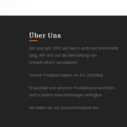
Über Uns
Wir sind seit 1995 auf dem Landmaschinenmarkt
tätig. Wir sind auf die Herstellung von
Kreiselmähern spezialisiert.
Unsere Produkte haben ein EG-Zertifikat.
Ersatzteile von unseren Produktionsmaschinen
sind in jedem Maschinenlager verfügbar.
Wir laden Sie zur Zusammenarbeit ein.