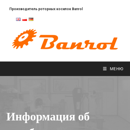
Производитель роторных косилок Banrol
Механика сельхозтехники
МЕНЮ
Информация об